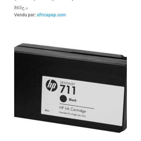
863
د.ج
Vendu par:
africapap.com