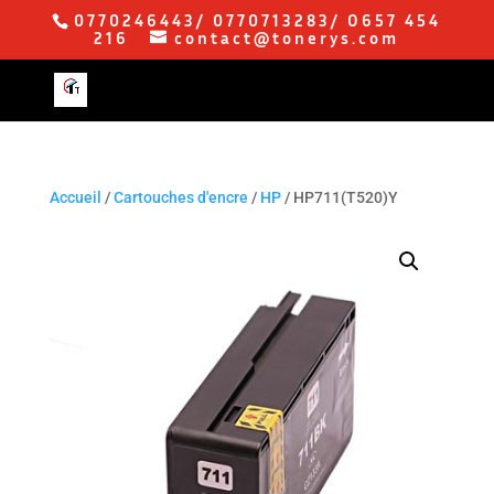
0770246443/ 0770713283/ O657 454
216
contact@tonerys.com
Accueil
/
Cartouches d'encre
/
HP
/ HP711(T520)Y