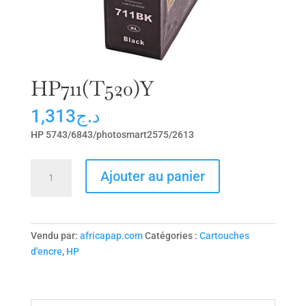
HP711(T520)Y
1,313
د.ج
HP 5743/6843/photosmart2575/2613
quantité
Ajouter au panier
de
HP711(T520)Y
Vendu par:
africapap.com
Catégories :
Cartouches
d'encre
,
HP