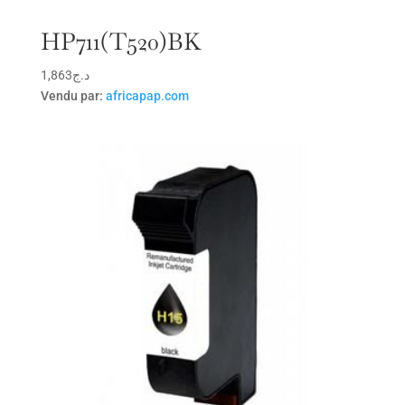
HP711(T520)BK
1,863
د.ج
Vendu par:
africapap.com