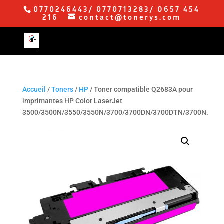
0770246443/ 0770713283/ O657 454
216
contact@tonerys.com
Accueil
/
Toners
/
HP
/ Toner compatible Q2683A pour
imprimantes HP Color LaserJet
3500/3500N/3550/3550N/3700/3700DN/3700DTN/3700N.