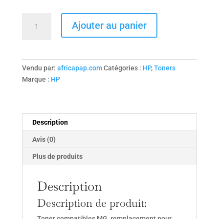
quantité
Ajouter au panier
de
Toner
compatible
Q2683A
Vendu par:
africapap.com
Catégories :
HP
,
Toners
pour
Marque :
HP
imprimantes
HP
Color
LaserJet
Description
3500/3500N/3550/3550N/3700/3700DN/3700DTN/3700N.
Avis (0)
Plus de produits
Description
Description de produit:
Toner compatibles MG, remplacement pour