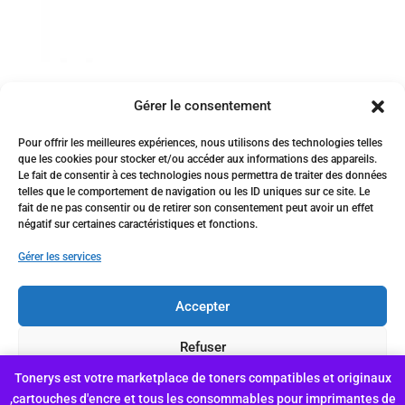
Toner compatible CF279A pour
Gérer le consentement
imprimantes HP Laserjet
PROM12a/M12w/MFP
Pour offrir les meilleures expériences, nous utilisons des technologies telles
M26a/MFPM26nw
que les cookies pour stocker et/ou accéder aux informations des appareils.
Le fait de consentir à ces technologies nous permettra de traiter des données
telles que le comportement de navigation ou les ID uniques sur ce site. Le
1,488
د.ج
fait de ne pas consentir ou de retirer son consentement peut avoir un effet
Vendu par:
africapap.com
négatif sur certaines caractéristiques et fonctions.
Gérer les services
Accepter
Conçu et hébergé par Genhyal
Refuser
Tonerys est votre marketplace de toners compatibles et originaux
Voir les préférences
,cartouches d'encre et tous les consommables pour imprimantes de