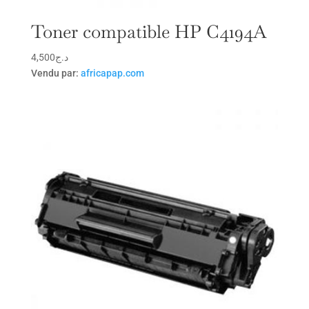
Toner compatible HP C4194A
4,500
د.ج
Vendu par:
africapap.com