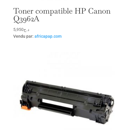
Toner compatible HP Canon
Q3962A
5,950
د.ج
Vendu par:
africapap.com