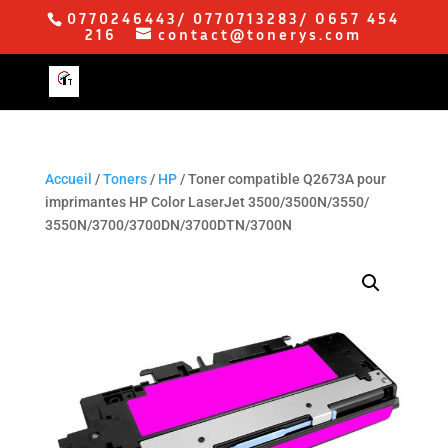
0770246443/ 0770713283/ O657 454
216
contact@tonerys.com
Accueil
/
Toners
/
HP
/ Toner compatible Q2673A pour
imprimantes HP Color LaserJet 3500/3500N/3550/
3550N/3700/3700DN/3700DTN/3700N