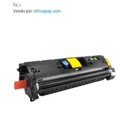
0
د.ج
Vendu par:
africapap.com