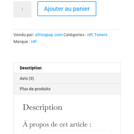
quantité
Ajouter au panier
de
Toner
compatible
Q2673A
Vendu par:
africapap.com
Catégories :
HP
,
Toners
pour
Marque :
HP
imprimantes
HP
Color
LaserJet
Description
3500/3500N/3550/
Avis (0)
3550N/3700/3700DN/3700DTN/3700N
Plus de produits
Description
À propos de cet article :