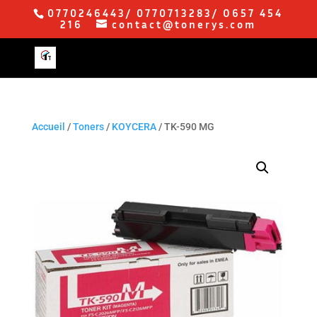
0770246443/ 0770713283/ O657 454
216
contact@tonerys.com
Accueil
/
Toners
/
KOYCERA
/ TK-590 MG