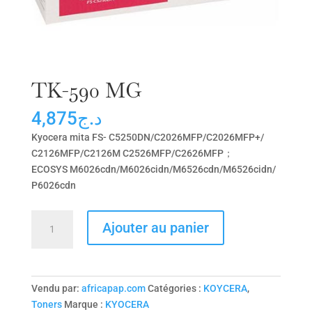
TK-590 MG
4,875
د.ج
Kyocera mita FS- C5250DN/C2026MFP/C2026MFP+/
C2126MFP/C2126M C2526MFP/C2626MFP；
ECOSYS M6026cdn/M6026cidn/M6526cdn/M6526cidn/
P6026cdn
quantité
Ajouter au panier
de
TK-
590
MG
Vendu par:
africapap.com
Catégories :
KOYCERA
,
Toners
Marque :
KYOCERA