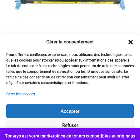
Gérer le consentement
Toner compatible HP Canon
Pour offrir les meilleures expériences, nous utilisons des technologies telles
C9722A/ye
que les cookies pour stocker et/ou accéder aux informations des appareils.
Le fait de consentir à ces technologies nous permettra de traiter des données
telles que le comportement de navigation ou les ID uniques sur ce site. Le
7,500
د.ج
fait de ne pas consentir ou de retirer son consentement peut avoir un effet
Vendu par:
africapap.com
négatif sur certaines caractéristiques et fonctions.
Gérer les services
Accepter
Conçu et hébergé par Genhyal
Refuser
Tonerys est votre marketplace de toners compatibles et originaux
Voir les préférences