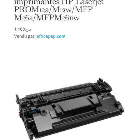
imprimantes HP Laserjet
PROM12a/M12w/MFP
M26a/MFPM26nw
1,488
د.ج
Vendu par:
africapap.com