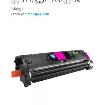
4550DN/4550HDN/4550N.
4,500
د.ج
Vendu par:
africapap.com