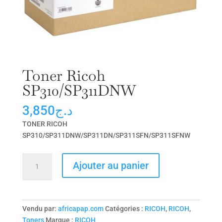
Toner Ricoh
SP310/SP311DNW
3,850
د.ج
TONER RICOH
SP310/SP311DNW/SP311DN/SP311SFN/SP311SFNW
quantité
Ajouter au panier
de
Toner
Ricoh
SP310/SP311DNW
Vendu par:
africapap.com
Catégories :
RICOH
,
RICOH
,
Toners
Marque :
RICOH