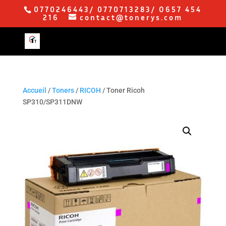
0770246443/ 0770713283/ O657 454
216
contact@tonerys.com
Accueil
/
Toners
/
RICOH
/ Toner Ricoh
SP310/SP311DNW