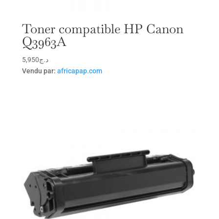
Toner compatible HP Canon
Q3963A
5,950
د.ج
Vendu par:
africapap.com