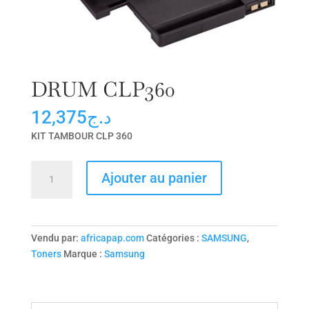
DRUM CLP360
12,375
د.ج
KIT TAMBOUR CLP 360
quantité
Ajouter au panier
de
DRUM
CLP360
Vendu par:
africapap.com
Catégories :
SAMSUNG
,
Toners
Marque :
Samsung