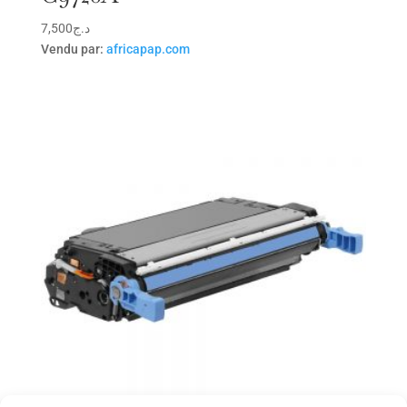
7,500
د.ج
Vendu par:
africapap.com