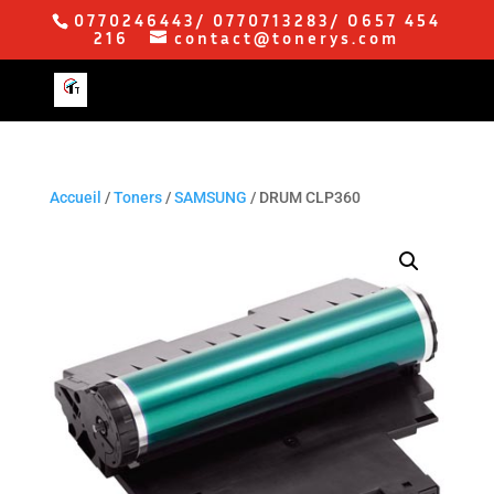
0770246443/ 0770713283/ O657 454
216
contact@tonerys.com
Accueil
/
Toners
/
SAMSUNG
/ DRUM CLP360