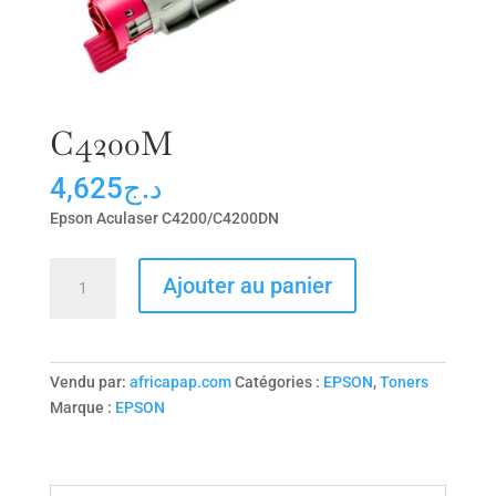
C4200M
4,625
د.ج
Epson Aculaser C4200/C4200DN
quantité
Ajouter au panier
de
C4200M
Vendu par:
africapap.com
Catégories :
EPSON
,
Toners
Marque :
EPSON