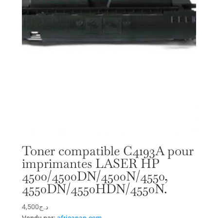
Toner compatible C4193A pour
imprimantes LASER HP
4500/4500DN/4500N/4550,
4550DN/4550HDN/4550N.
4,500
د.ج
Vendu par:
africapap.com