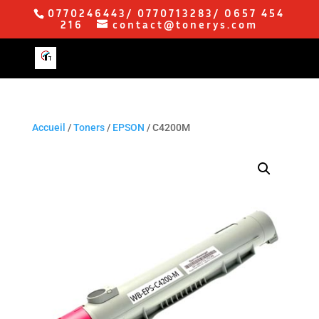
0770246443/ 0770713283/ O657 454
216
contact@tonerys.com
Accueil
/
Toners
/
EPSON
/ C4200M