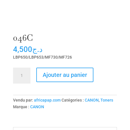
046C
4,500
د.ج
LBP650/LBP653/MF730/MF726
quantité
Ajouter au panier
de
046C
Vendu par:
africapap.com
Catégories :
CANON
,
Toners
Marque :
CANON