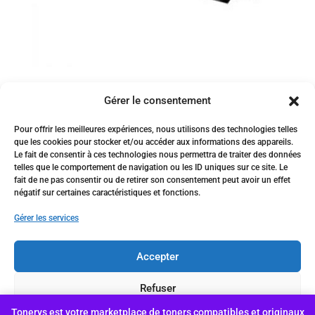
Toner compatible CF279A pour
Gérer le consentement
imprimantes HP Laserjet
PROM12a/M12w/MFP
Pour offrir les meilleures expériences, nous utilisons des technologies telles
M26a/MFPM26nw
que les cookies pour stocker et/ou accéder aux informations des appareils.
Le fait de consentir à ces technologies nous permettra de traiter des données
telles que le comportement de navigation ou les ID uniques sur ce site. Le
1,488
د.ج
fait de ne pas consentir ou de retirer son consentement peut avoir un effet
Vendu par:
africapap.com
négatif sur certaines caractéristiques et fonctions.
Gérer les services
Accepter
Conçu et hébergé par Genhyal
Refuser
Tonerys est votre marketplace de toners compatibles et originaux