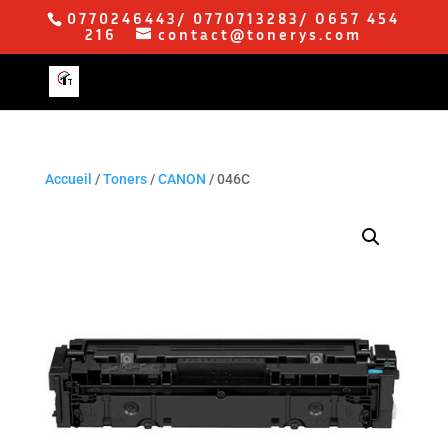
0770246443/ 0770713283/ O657 454
216
contact@tonerys.com
Accueil
/
Toners
/
CANON
/ 046C