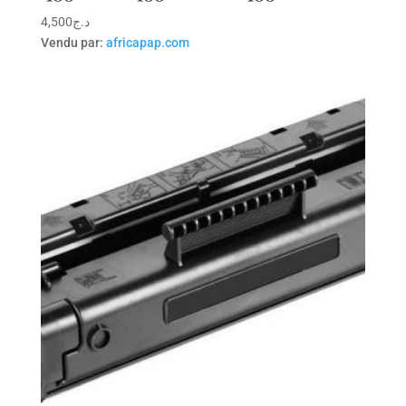
4,500
د.ج
Vendu par:
africapap.com