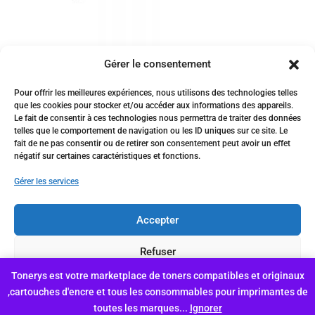
Gérer le consentement
Toner compatible HP Canon
Pour offrir les meilleures expériences, nous utilisons des technologies telles
Q3961A
que les cookies pour stocker et/ou accéder aux informations des appareils.
Le fait de consentir à ces technologies nous permettra de traiter des données
telles que le comportement de navigation ou les ID uniques sur ce site. Le
5,950
د.ج
fait de ne pas consentir ou de retirer son consentement peut avoir un effet
Vendu par:
africapap.com
négatif sur certaines caractéristiques et fonctions.
Gérer les services
Accepter
Conçu et hébergé par Genhyal
Refuser
Tonerys est votre marketplace de toners compatibles et originaux
Voir les préférences
,cartouches d'encre et tous les consommables pour imprimantes de
toutes les marques...
Ignorer