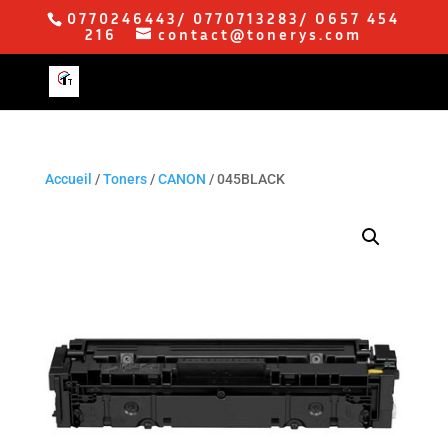
0770246443/ 0770713283/ O657 454
216
contact@tonerys.com
Accueil
/
Toners
/
CANON
/ 045BLACK