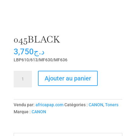
045BLACK
3,750
د.ج
LBP610/613/MF630/MF636
quantité
Ajouter au panier
de
045BLACK
Vendu par:
africapap.com
Catégories :
CANON
,
Toners
Marque :
CANON