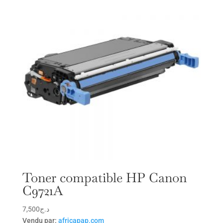
Toner compatible HP Canon
C9721A
7,500
د.ج
Vendu par:
africapap.com